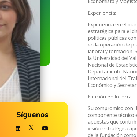
Economista y Magiste
Experiencia:
Experiencia en el man
estratégica para el d
políticas públicas co
en la operación de p
laboral y formación.
la Universidad del Va
Nacional de Estadísti
Departamento Nacion
Internacional del Tra
Económico y Secretar
Función en Interra:
Su compromiso con IN
Síguenos
componente técnico en
apuestas que contribu
visión estratégica ap
de la fundación como 