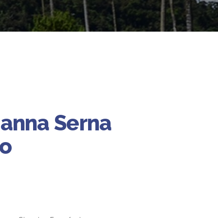
hanna Serna
do