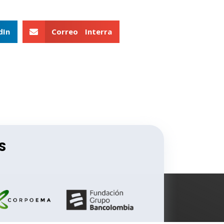
dIn
Correo Interra
S