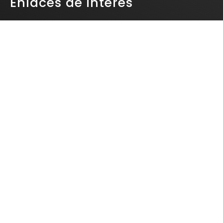
Enlaces de interés
DIAN
Política de Tratamiento de Datos Personales
Correo institucional
Contactenos
Bogotá, Colombia
Teléfono: 312 430 60 08
E-mail: contacto@fundacioninterra.org